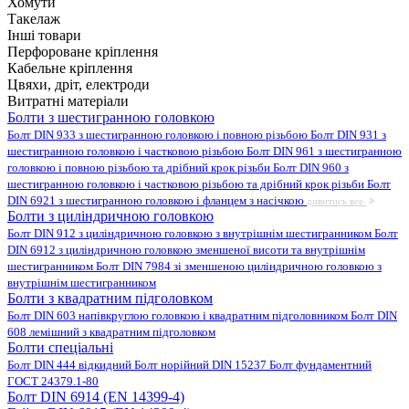
Хомути
Такелаж
Інші товари
Перфороване кріплення
Кабельне кріплення
Цвяхи, дріт, електроди
Витратні матеріали
Болти з шестигранною головкою
Болт DIN 933 з шестигранною головкою і повною різьбою
Болт DIN 931 з
шестигранною головкою і частковою різьбою
Болт DIN 961 з шестигранною
головкою і повною різьбою та дрібний крок різьби
Болт DIN 960 з
шестигранною головкою і частковою різьбою та дрібний крок різьби
Болт
DIN 6921 з шестигранною головкою і фланцем з насічкою
дивитись все
Болти з циліндричною головкою
Болт DIN 912 з циліндричною головкою з внутрішнім шестигранником
Болт
DIN 6912 з циліндричною головкою зменшеної висоти та внутрішнім
шестигранником
Болт DIN 7984 зі зменшеною циліндричною головкою з
внутрішнім шестигранником
Болти з квадратним підголовком
Болт DIN 603 напівкруглою головкою і квадратним підголовником
Болт DIN
608 лемішний з квадратним підголовком
Болти спеціальні
Болт DIN 444 відкидний
Болт норійний DIN 15237
Болт фундаментний
ГОСТ 24379.1-80
Болт DIN 6914 (EN 14399-4)