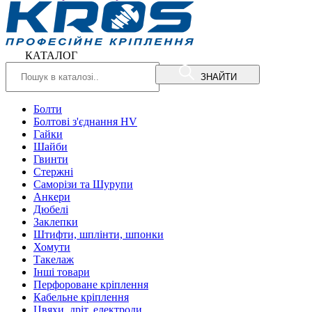
КАТАЛОГ
ЗНАЙТИ
Болти
Болтові з'єднання HV
Гайки
Шайби
Гвинти
Стержні
Саморізи та Шурупи
Анкери
Дюбелі
Заклепки
Штифти, шплінти, шпонки
Хомути
Такелаж
Інші товари
Перфороване кріплення
Кабельне кріплення
Цвяхи, дріт, електроди