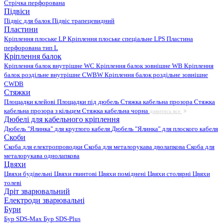
Стрічка перфорована
Підвіси
Підвіс для балок
Підвіс трапецевидний
Пластини
Кріплення плоське LP
Кріплення плоське спеціальне LPS
Пластина
перфорована тип L
Кріплення балок
Кріплення балок внутрішне WC
Кріплення балок зовнішне WB
Кріплення
балок роздільне внутрішне CWBW
Кріплення балок роздільне зовнішне
CWDB
Стяжки
Площадки клейові
Площадки під дюбель
Стяжка кабельна прозора
Стяжка
кабельна прозора з кільцем
Стяжка кабельна чорна
дивитись все
Дюбелі для кабельного кріплення
Дюбель "Ялинка" для круглого кабеля
Дюбель "Ялинка" для плоского кабеля
Скоби
Скоба для електропроводки
Скоба для металорукава дволапкова
Скоба для
металорукава однолапкова
Цвяхи
Цвяхи будівельні
Цвяхи гвинтові
Цвяхи поміднені
Цвяхи столярні
Цвяхи
толеві
Дріт зварювальний
Електроди зварювальні
Бури
Бур SDS-Max
Бур SDS-Plus