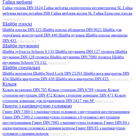
Гайки меблеві
Гайка упорна DIN 1624
Гайка меблева циліндрична несиметрична SL
Гайка
меблева врізна потайна INB
Гайка меблева врізна SL
Гайка Еріксона плоска
дивитись все
Шайби плоскі
Шайба плоска DIN 125
Шайба плоска збільшена DIN 9021
Шайба для
дерев'яних конструкцій DIN 440
Шайба кузовна
Шайба плоска зменшена
DIN 433
дивитись все
Шайби пружинні
Шайба зубчаста Schnorr S 131
Шайба пружинна DIN 127 гровера
Шайба
пружинна DIN 128 гровера
Шайба пружинна DIN 7980 гровера
Шайба
пружинна Schnorr VS 132
дивитись все
Шайби спеціальні
Шайба контактна
Шайба Nord Lock DIN 25201
Шайба коса квадратна DIN
434
Шайба квадратна DIN 436
Шайба коса квадратна DIN 435
дивитись все
Кільця
Кільце встановче DIN 705
Кільце стопорне DIN 6799 упорне
Кільце
стопорне внутрішнє DIN 472
Кільце стопорне зовнішнє DIN 471
Кільце
стопорне зовнішнє для підшипників DIN 5417 тип SP
дивитись все
Гвинти з напівкруглою головкою
Гвинт DIN 7380-1 з напівкруглою головкою з внутрішнім шестигранником
Гвинт DIN 7380-2 з напівкруглою головкою з буртиком і внутрішнім
шестигранником
Гвинт DIN 7985 з напівкруглою головкою
Гвинт DIN 84 з
циліндричною головкою з прямим шліцом
Гвинт DIN 85 з напівкруглою
головкою і прямим шліцом
дивитись все