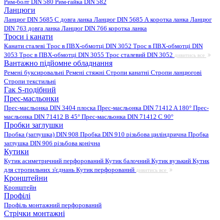
Рим-болт DIN 580
Рим-гайка DIN 582
Ланцюги
Ланцюг DIN 5685 C довга ланка
Ланцюг DIN 5685 А коротка ланка
Ланцюг
DIN 763 довга ланка
Ланцюг DIN 766 коротка ланка
Троси і канати
Канати сталеві
Трос в ПВХ-обмотці DIN 3052
Трос в ПВХ-обмотці DIN
3053
Трос в ПВХ-обмотці DIN 3055
Трос сталевий DIN 3052
дивитись все
Вантажно підйомне обладнання
Ремені буксировальні
Ремені стяжні
Стропи канатні
Стропи ланцюгові
Стропи текстильні
Гак S-подібний
Прес-масльонки
Прес-масльонка DIN 3404 плоска
Прес-масльонка DIN 71412 A 180°
Прес-
масльонка DIN 71412 B 45°
Прес-масльонка DIN 71412 C 90°
Пробки заглушки
Пробка (заглушка) DIN 908
Пробка DIN 910 різьбова циліндрична
Пробка
заглушка DIN 906 різьбова конічна
Кутики
Кутик асиметричний перфорований
Кутик балочний
Кутик вузький
Кутик
для стропильних з'єднань
Кутик перфорований
дивитись все
Кронштейни
Кронштейн
Профілі
Профіль монтажний перфорований
Стрічки монтажні