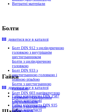
Витратні матеріали
Болти
дивитися все в каталозі
Болт DIN 912 з циліндричною
головкою з внутрішнім
шестигранником
Болти з циліндричною
головкою
Болт DIN 933 з
шестигранною головкою і
Гайки
повною різьбою
Болти з шестигранною
дивитися все в каталозі
головкою
Болт DIN 603 напівкруглою
Гайка ковпачкова DIN 1587
головкою і квадратним
Гайки ковпачкові
підголовником
Гайка корончаста DIN 935
Болти з квадратним
Гайки корончасті
Шайби
підголовком