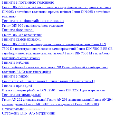
Гвинти з потайною головкою
Гвинт DIN 7991 з потайною головкою з внутрішнім шестигранником
Гвинт
DIN 963 з потайною головкою і прямим шліцом
Гвинт DIN 965 з потайною
головкою
Гвинти з напівпотайною головкою
Гвинт DIN 966 з напівпотайною головкою
Гвинти барашкові
Гвинт DIN 316 барашковий
Гвинти самонарізаючі
Гвинт DIN 7500 C з напівкруглою головкою самонарізаючий
Гвинт DIN
7500 D з шестигранною головкою самонарізаючий
Гвинт DIN 7500 E EE OE
з циліндричною головкою самонарізаючий
Гвинт DIN 7500 M з потайною
головкою самонарізаючий
Гвинти меблеві
Гвинт меблевий з плоскою головкою INB
Гвинт меблевий з напівкруглою
головкою RL
Стяжка міжсекційна
Гвинти з гаком
Гвинт з гаком C
Гвинт з гаком L
Гвинт з гаком O
Гвинт з гаком Q
Гвинти приварні
Втулка приварна різьбова DIN 32501
Гвинт DIN 32501 для зварювання
Гвинти антивандальні
Гвинт AN 292 антивандальний
Гвинт AN 293 антивандальний
Гвинт AN 294
антивандальний
Гвинт ART 9101 антивандальний
Гвинт ART 9103
антивандальний
дивитись все
Стержень DIN 975 метричний