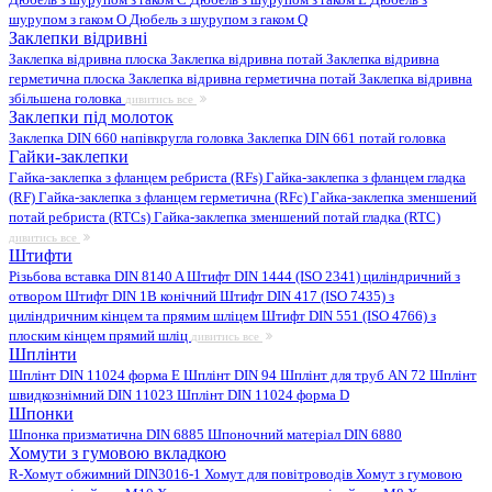
шурупом з гаком O
Дюбель з шурупом з гаком Q
Заклепки відривні
Заклепка відривна плоска
Заклепка відривна потай
Заклепка відривна
герметична плоска
Заклепка відривна герметична потай
Заклепка відривна
збільшена головка
дивитись все
Заклепки під молоток
Заклепка DIN 660 напівкругла головка
Заклепка DIN 661 потай головка
Гайки-заклепки
Гайка-заклепка з фланцем ребриста (RFs)
Гайка-заклепка з фланцем гладка
(RF)
Гайка-заклепка з фланцем герметична (RFc)
Гайка-заклепка зменшений
потай ребриста (RTCs)
Гайка-заклепка зменшений потай гладка (RTC)
дивитись все
Штифти
Різьбова вставка DIN 8140 A
Штифт DIN 1444 (ISO 2341) циліндричний з
отвором
Штифт DIN 1B конічний
Штифт DIN 417 (ISO 7435) з
циліндричним кінцем та прямим шліцем
Штифт DIN 551 (ISO 4766) з
плоским кінцем прямий шліц
дивитись все
Шплінти
Шплінт DIN 11024 форма E
Шплінт DIN 94
Шплінт для труб AN 72
Шплінт
швидкознімний DIN 11023
Шплінт DIN 11024 форма D
Шпонки
Шпонка призматична DIN 6885
Шпоночний матеріал DIN 6880
Хомути з гумовою вкладкою
R-Хомут обжимний DIN3016-1
Хомут для повітроводів
Хомут з гумовою