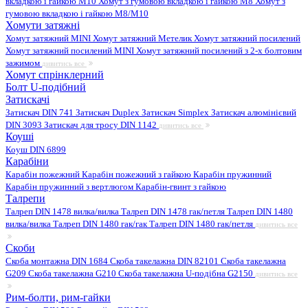
вкладкою і гайкою M10
Хомут з гумовою вкладкою і гайкою M8
Хомут з
гумовою вкладкою і гайкою М8/M10
Хомути затяжні
Хомут затяжний MINI
Хомут затяжний Метелик
Хомут затяжний посилений
Хомут затяжний посилений MINI
Хомут затяжний посилений з 2-х болтовим
зажимом
дивитись все
Хомут спрінклерний
Болт U-подібний
Затискачі
Затискач DIN 741
Затискач Duplex
Затискач Simplex
Затискач алюмінієвий
DIN 3093
Затискач для тросу DIN 1142
дивитись все
Коуші
Коуш DIN 6899
Карабіни
Карабін пожежний
Карабін пожежний з гайкою
Карабін пружинний
Карабін пружинний з вертлюгом
Карабін-гвинт з гайкою
Талрепи
Талреп DIN 1478 вилка/вилка
Талреп DIN 1478 гак/петля
Талреп DIN 1480
вилка/вилка
Талреп DIN 1480 гак/гак
Талреп DIN 1480 гак/петля
дивитись все
Скоби
Скоба монтажна DIN 1684
Скоба такелажна DIN 82101
Скоба такелажна
G209
Скоба такелажна G210
Скоба такелажна U-подібна G2150
дивитись все
Рим-болти, рим-гайки