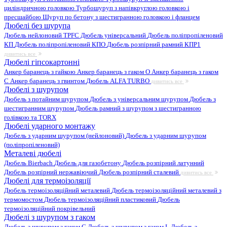
циліндричною головкою
Турбошуруп з напівкруглою головкою і
пресшайбою
Шуруп по бетону з шестигранною головкою і фланцем
Дюбелі без шурупа
Дюбель нейлоновий
TPFC Дюбель універсальний
Дюбель поліпропіленовий
КП
Дюбель поліпропіленовий КПО
Дюбель розпірний рамний КПР1
дивитись все
Дюбелі гіпсокартонні
Анкер баранець з гайкою
Анкер баранець з гаком O
Анкер баранець з гаком
С
Анкер баранець з гвинтом
Дюбель ALFA TURBO
дивитись все
Дюбелі з шурупом
Дюбель з потайним шурупом
Дюбель з універсальним шурупом
Дюбель з
шестигранним шурупом
Дюбель рамний з шурупом з шестигранною
голівкою та TORX
Дюбелі ударного монтажу
Дюбель з ударним шурупом (нейлоновий)
Дюбель з ударним шурупом
(поліпропіленовий)
Металеві дюбелі
Дюбель Bierbach
Дюбель для газобетону
Дюбель розпірний латунний
Дюбель розпірний нержавіючий
Дюбель розпірний сталевий
дивитись все
Дюбелі для термоізоляції
Дюбель термоізоляційний металевий
Дюбель термоізоляційний металевий з
термомостом
Дюбель термоізоляційний пластиковий
Дюбель
термоізоляційний покрівельний
Дюбелі з шурупом з гаком
Дюбель з шурупом з гаком C
Дюбель з шурупом з гаком L
Дюбель з