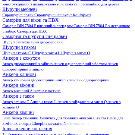
конструкційний з напівкруглою головкою та пресшайбою для дерева
Шурупи меблеві
Єврошуруп потай
Єврошуруп напівкруг
Конфірмат
Саморізи для вікон та ПВХ
Саморіз DIN 7504 P віконний зі свердлом
Саморіз DIN 7504 P з метричною
різьбою
Саморіз для ПВХ
Саморізи та шурупи спеціальні
Шуруп сантехнічний дворізьбовий
Шурупи з гаком
Шуруп з гаком C
Шуруп з гаком L
Шуруп з гаком O
Анкери з кожухом
Анкер дворозпірний з гайкою
Анкер однорозпірний з болтом
Анкер
однорозпірний з гайкою
Анкери клинові
Анкер клиновий дворозпірний
Анкер клиновий однорозпірний
Анкери віконні
Анкер віконний
Анкерна пластина
Анкери з гаком
Анкер з гаком C
Анкер з гаком L
Анкер з гойдалковим гаком Q
Анкер з
кільцем O
Анкери хімічні
Інше
Анкер хімічний
Змішувач для хімічних анкерів
Сітчата гільза для
хімічних анкерів
Шворінь металевий
дивитись все
Інше анкерне кріплення
Турбошуруп з потайною головкою
Турбошуруп зі зменшеною