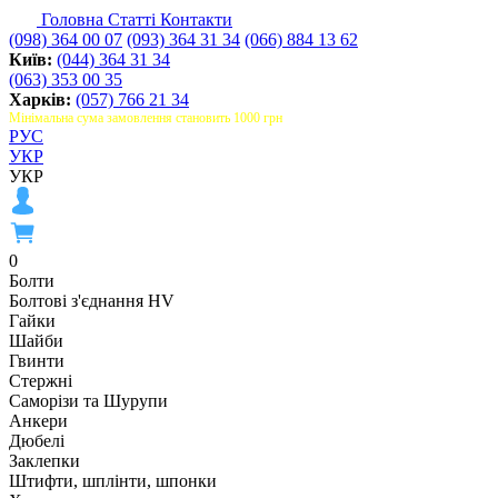
Головна
Статті
Контакти
(098) 364 00 07
(093) 364 31 34
(066) 884 13 62
Київ:
(044) 364 31 34
(063) 353 00 35
Харків:
(057) 766 21 34
Мінімальна сума замовлення становить 1000 грн
РУС
УКР
УКР
0
Болти
Болтові з'єднання HV
Гайки
Шайби
Гвинти
Стержні
Саморізи та Шурупи
Анкери
Дюбелі
Заклепки
Штифти, шплінти, шпонки