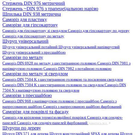
Стержень DIN 976 метричний
Стержень ~DIN 976 з трапецеїдальною нарізю
Шпилька DIN 938 метрична
Саморіз для пластику
Саморізи для гіпсокартону
Саморіз для гіпсокартону зі свердлом
Саморіз для гіпсокартону по дереву
Саморіз для гіпсокартону по металу
Шуруп універсальний
Шуруп універсальний потайний
Шуруп універсальний напівкруглий
Шуруп універсальний з пресшайбою
Саморізи по металу
Саморіз DIN 6928 по металу з шестигранною головкою
Саморіз DIN 7981 з
напівкруглою головкою
Саморіз DIN 7982 з потайною головкою
Саморізи по металу зі свердлом
Саморіз DIN 7504 K з шестигранною головкою та посиленим свердлом
Саморіз DIN 7504 K з шестигранною головкою та свердлом
Саморіз DIN
7504 N з напівкруглою головкою та свердлом
Саморізи з пресшайбою
Саморіз DIN 968 з напівкруглою головкою і пресшайбою
Саморіз з
напресованою шайбою
Саморіз з напресованою шайбою фарбований
Саморізи для покрівлі та фасаду
Саморіз для кріплення термоізоляційної покрівлі
Саморіз для сендвіч-
панелей
Саморіз для сендвіч-панелей фарбований
дивитись все
Шурупи по дереву
Шуруп DIN 571 для дерева
Шуруп конструкційний SPAX для дерева
Шуруп