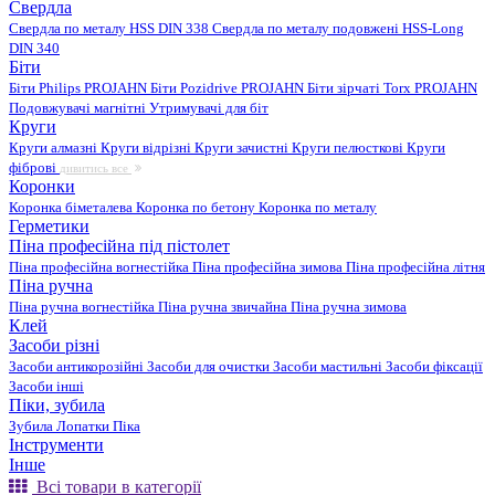
Свердла
Свердла по металу HSS DIN 338
Свердла по металу подовжені HSS-Long
DIN 340
Біти
Біти Philips PROJAHN
Біти Pozidrive PROJAHN
Біти зірчаті Torx PROJAHN
Подовжувачі магнітні
Утримувачі для біт
Круги
Круги алмазні
Круги відрізні
Круги зачистні
Круги пелюсткові
Круги
фіброві
дивитись все
Коронки
Коронка біметалева
Коронка по бетону
Коронка по металу
Герметики
Піна професійна під пістолет
Піна професійна вогнестійка
Піна професійна зимова
Піна професійна літня
Піна ручна
Піна ручна вогнестійка
Піна ручна звичайна
Піна ручна зимова
Клей
Засоби різні
Засоби антикорозійні
Засоби для очистки
Засоби мастильні
Засоби фіксації
Засоби інші
Піки, зубила
Зубила
Лопатки
Піка
Інструменти
Інше
Всі товари в категорії