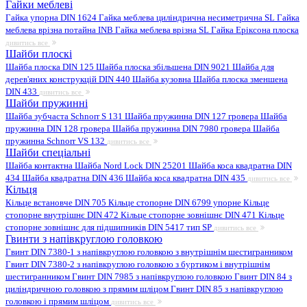
Гайки меблеві
Гайка упорна DIN 1624
Гайка меблева циліндрична несиметрична SL
Гайка
меблева врізна потайна INB
Гайка меблева врізна SL
Гайка Еріксона плоска
дивитись все
Шайби плоскі
Шайба плоска DIN 125
Шайба плоска збільшена DIN 9021
Шайба для
дерев'яних конструкцій DIN 440
Шайба кузовна
Шайба плоска зменшена
DIN 433
дивитись все
Шайби пружинні
Шайба зубчаста Schnorr S 131
Шайба пружинна DIN 127 гровера
Шайба
пружинна DIN 128 гровера
Шайба пружинна DIN 7980 гровера
Шайба
пружинна Schnorr VS 132
дивитись все
Шайби спеціальні
Шайба контактна
Шайба Nord Lock DIN 25201
Шайба коса квадратна DIN
434
Шайба квадратна DIN 436
Шайба коса квадратна DIN 435
дивитись все
Кільця
Кільце встановче DIN 705
Кільце стопорне DIN 6799 упорне
Кільце
стопорне внутрішнє DIN 472
Кільце стопорне зовнішнє DIN 471
Кільце
стопорне зовнішнє для підшипників DIN 5417 тип SP
дивитись все
Гвинти з напівкруглою головкою
Гвинт DIN 7380-1 з напівкруглою головкою з внутрішнім шестигранником
Гвинт DIN 7380-2 з напівкруглою головкою з буртиком і внутрішнім
шестигранником
Гвинт DIN 7985 з напівкруглою головкою
Гвинт DIN 84 з
циліндричною головкою з прямим шліцом
Гвинт DIN 85 з напівкруглою
головкою і прямим шліцом
дивитись все