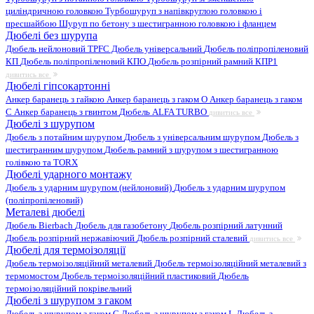
циліндричною головкою
Турбошуруп з напівкруглою головкою і
пресшайбою
Шуруп по бетону з шестигранною головкою і фланцем
Дюбелі без шурупа
Дюбель нейлоновий
TPFC Дюбель універсальний
Дюбель поліпропіленовий
КП
Дюбель поліпропіленовий КПО
Дюбель розпірний рамний КПР1
дивитись все
Дюбелі гіпсокартонні
Анкер баранець з гайкою
Анкер баранець з гаком O
Анкер баранець з гаком
С
Анкер баранець з гвинтом
Дюбель ALFA TURBO
дивитись все
Дюбелі з шурупом
Дюбель з потайним шурупом
Дюбель з універсальним шурупом
Дюбель з
шестигранним шурупом
Дюбель рамний з шурупом з шестигранною
голівкою та TORX
Дюбелі ударного монтажу
Дюбель з ударним шурупом (нейлоновий)
Дюбель з ударним шурупом
(поліпропіленовий)
Металеві дюбелі
Дюбель Bierbach
Дюбель для газобетону
Дюбель розпірний латунний
Дюбель розпірний нержавіючий
Дюбель розпірний сталевий
дивитись все
Дюбелі для термоізоляції
Дюбель термоізоляційний металевий
Дюбель термоізоляційний металевий з
термомостом
Дюбель термоізоляційний пластиковий
Дюбель
термоізоляційний покрівельний
Дюбелі з шурупом з гаком
Дюбель з шурупом з гаком C
Дюбель з шурупом з гаком L
Дюбель з