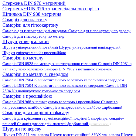
Стержень DIN 976 метричний
Стержень ~DIN 976 з трапецеїдальною нарізю
Шпилька DIN 938 метрична
Саморіз для пластику
Саморізи для гіпсокартону
Саморіз для гіпсокартону зі свердлом
Саморіз для гіпсокартону по дереву
Саморіз для гіпсокартону по металу
Шуруп універсальний
Шуруп універсальний потайний
Шуруп універсальний напівкруглий
Шуруп універсальний з пресшайбою
Саморізи по металу
Саморіз DIN 6928 по металу з шестигранною головкою
Саморіз DIN 7981 з
напівкруглою головкою
Саморіз DIN 7982 з потайною головкою
Саморізи по металу зі свердлом
Саморіз DIN 7504 K з шестигранною головкою та посиленим свердлом
Саморіз DIN 7504 K з шестигранною головкою та свердлом
Саморіз DIN
7504 N з напівкруглою головкою та свердлом
Саморізи з пресшайбою
Саморіз DIN 968 з напівкруглою головкою і пресшайбою
Саморіз з
напресованою шайбою
Саморіз з напресованою шайбою фарбований
Саморізи для покрівлі та фасаду
Саморіз для кріплення термоізоляційної покрівлі
Саморіз для сендвіч-
панелей
Саморіз для сендвіч-панелей фарбований
дивитись все
Шурупи по дереву
Шуруп DIN 571 для дерева
Шуруп конструкційний SPAX для дерева
Шуруп