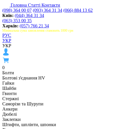
Головна
Статті
Контакти
(098) 364 00 07
(093) 364 31 34
(066) 884 13 62
Київ:
(044) 364 31 34
(063) 353 00 35
Харків:
(057) 766 21 34
Мінімальна сума замовлення становить 1000 грн
РУС
УКР
УКР
0
Болти
Болтові з'єднання HV
Гайки
Шайби
Гвинти
Стержні
Саморізи та Шурупи
Анкери
Дюбелі
Заклепки
Штифти, шплінти, шпонки