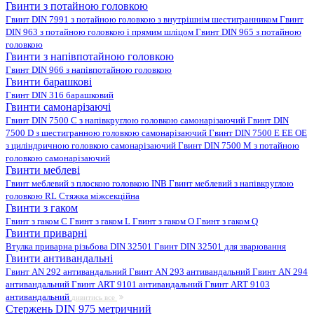
Гвинти з потайною головкою
Гвинт DIN 7991 з потайною головкою з внутрішнім шестигранником
Гвинт
DIN 963 з потайною головкою і прямим шліцом
Гвинт DIN 965 з потайною
головкою
Гвинти з напівпотайною головкою
Гвинт DIN 966 з напівпотайною головкою
Гвинти барашкові
Гвинт DIN 316 барашковий
Гвинти самонарізаючі
Гвинт DIN 7500 C з напівкруглою головкою самонарізаючий
Гвинт DIN
7500 D з шестигранною головкою самонарізаючий
Гвинт DIN 7500 E EE OE
з циліндричною головкою самонарізаючий
Гвинт DIN 7500 M з потайною
головкою самонарізаючий
Гвинти меблеві
Гвинт меблевий з плоскою головкою INB
Гвинт меблевий з напівкруглою
головкою RL
Стяжка міжсекційна
Гвинти з гаком
Гвинт з гаком C
Гвинт з гаком L
Гвинт з гаком O
Гвинт з гаком Q
Гвинти приварні
Втулка приварна різьбова DIN 32501
Гвинт DIN 32501 для зварювання
Гвинти антивандальні
Гвинт AN 292 антивандальний
Гвинт AN 293 антивандальний
Гвинт AN 294
антивандальний
Гвинт ART 9101 антивандальний
Гвинт ART 9103
антивандальний
дивитись все
Стержень DIN 975 метричний