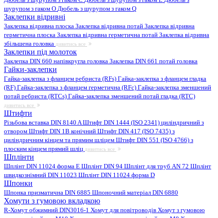
шурупом з гаком O
Дюбель з шурупом з гаком Q
Заклепки відривні
Заклепка відривна плоска
Заклепка відривна потай
Заклепка відривна
герметична плоска
Заклепка відривна герметична потай
Заклепка відривна
збільшена головка
дивитись все
Заклепки під молоток
Заклепка DIN 660 напівкругла головка
Заклепка DIN 661 потай головка
Гайки-заклепки
Гайка-заклепка з фланцем ребриста (RFs)
Гайка-заклепка з фланцем гладка
(RF)
Гайка-заклепка з фланцем герметична (RFc)
Гайка-заклепка зменшений
потай ребриста (RTCs)
Гайка-заклепка зменшений потай гладка (RTC)
дивитись все
Штифти
Різьбова вставка DIN 8140 A
Штифт DIN 1444 (ISO 2341) циліндричний з
отвором
Штифт DIN 1B конічний
Штифт DIN 417 (ISO 7435) з
циліндричним кінцем та прямим шліцем
Штифт DIN 551 (ISO 4766) з
плоским кінцем прямий шліц
дивитись все
Шплінти
Шплінт DIN 11024 форма E
Шплінт DIN 94
Шплінт для труб AN 72
Шплінт
швидкознімний DIN 11023
Шплінт DIN 11024 форма D
Шпонки
Шпонка призматична DIN 6885
Шпоночний матеріал DIN 6880
Хомути з гумовою вкладкою
R-Хомут обжимний DIN3016-1
Хомут для повітроводів
Хомут з гумовою