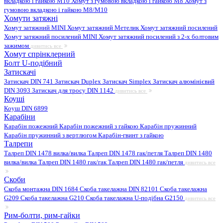
вкладкою і гайкою M10
Хомут з гумовою вкладкою і гайкою M8
Хомут з
гумовою вкладкою і гайкою М8/M10
Хомути затяжні
Хомут затяжний MINI
Хомут затяжний Метелик
Хомут затяжний посилений
Хомут затяжний посилений MINI
Хомут затяжний посилений з 2-х болтовим
зажимом
дивитись все
Хомут спрінклерний
Болт U-подібний
Затискачі
Затискач DIN 741
Затискач Duplex
Затискач Simplex
Затискач алюмінієвий
DIN 3093
Затискач для тросу DIN 1142
дивитись все
Коуші
Коуш DIN 6899
Карабіни
Карабін пожежний
Карабін пожежний з гайкою
Карабін пружинний
Карабін пружинний з вертлюгом
Карабін-гвинт з гайкою
Талрепи
Талреп DIN 1478 вилка/вилка
Талреп DIN 1478 гак/петля
Талреп DIN 1480
вилка/вилка
Талреп DIN 1480 гак/гак
Талреп DIN 1480 гак/петля
дивитись все
Скоби
Скоба монтажна DIN 1684
Скоба такелажна DIN 82101
Скоба такелажна
G209
Скоба такелажна G210
Скоба такелажна U-подібна G2150
дивитись все
Рим-болти, рим-гайки