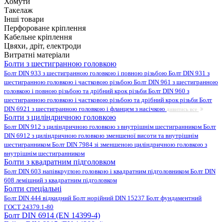
Хомути
Такелаж
Інші товари
Перфороване кріплення
Кабельне кріплення
Цвяхи, дріт, електроди
Витратні матеріали
Болти з шестигранною головкою
Болт DIN 933 з шестигранною головкою і повною різьбою
Болт DIN 931 з
шестигранною головкою і частковою різьбою
Болт DIN 961 з шестигранною
головкою і повною різьбою та дрібний крок різьби
Болт DIN 960 з
шестигранною головкою і частковою різьбою та дрібний крок різьби
Болт
DIN 6921 з шестигранною головкою і фланцем з насічкою
дивитись все
Болти з циліндричною головкою
Болт DIN 912 з циліндричною головкою з внутрішнім шестигранником
Болт
DIN 6912 з циліндричною головкою зменшеної висоти та внутрішнім
шестигранником
Болт DIN 7984 зі зменшеною циліндричною головкою з
внутрішнім шестигранником
Болти з квадратним підголовком
Болт DIN 603 напівкруглою головкою і квадратним підголовником
Болт DIN
608 лемішний з квадратним підголовком
Болти спеціальні
Болт DIN 444 відкидний
Болт норійний DIN 15237
Болт фундаментний
ГОСТ 24379.1-80
Болт DIN 6914 (EN 14399-4)