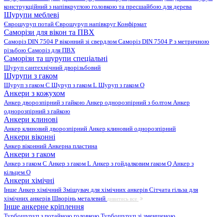
конструкційний з напівкруглою головкою та пресшайбою для дерева
Шурупи меблеві
Єврошуруп потай
Єврошуруп напівкруг
Конфірмат
Саморізи для вікон та ПВХ
Саморіз DIN 7504 P віконний зі свердлом
Саморіз DIN 7504 P з метричною
різьбою
Саморіз для ПВХ
Саморізи та шурупи спеціальні
Шуруп сантехнічний дворізьбовий
Шурупи з гаком
Шуруп з гаком C
Шуруп з гаком L
Шуруп з гаком O
Анкери з кожухом
Анкер дворозпірний з гайкою
Анкер однорозпірний з болтом
Анкер
однорозпірний з гайкою
Анкери клинові
Анкер клиновий дворозпірний
Анкер клиновий однорозпірний
Анкери віконні
Анкер віконний
Анкерна пластина
Анкери з гаком
Анкер з гаком C
Анкер з гаком L
Анкер з гойдалковим гаком Q
Анкер з
кільцем O
Анкери хімічні
Інше
Анкер хімічний
Змішувач для хімічних анкерів
Сітчата гільза для
хімічних анкерів
Шворінь металевий
дивитись все
Інше анкерне кріплення
Турбошуруп з потайною головкою
Турбошуруп зі зменшеною