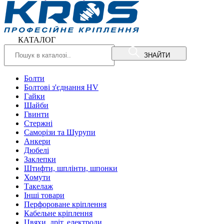
КАТАЛОГ
ЗНАЙТИ
Болти
Болтові з'єднання HV
Гайки
Шайби
Гвинти
Стержні
Саморізи та Шурупи
Анкери
Дюбелі
Заклепки
Штифти, шплінти, шпонки
Хомути
Такелаж
Інші товари
Перфороване кріплення
Кабельне кріплення
Цвяхи, дріт, електроди