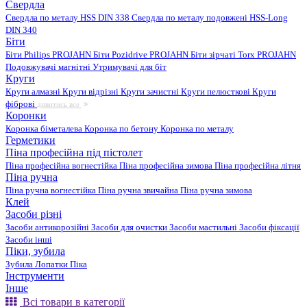
Свердла
Свердла по металу HSS DIN 338
Свердла по металу подовжені HSS-Long
DIN 340
Біти
Біти Philips PROJAHN
Біти Pozidrive PROJAHN
Біти зірчаті Torx PROJAHN
Подовжувачі магнітні
Утримувачі для біт
Круги
Круги алмазні
Круги відрізні
Круги зачистні
Круги пелюсткові
Круги
фіброві
дивитись все
Коронки
Коронка біметалева
Коронка по бетону
Коронка по металу
Герметики
Піна професійна під пістолет
Піна професійна вогнестійка
Піна професійна зимова
Піна професійна літня
Піна ручна
Піна ручна вогнестійка
Піна ручна звичайна
Піна ручна зимова
Клей
Засоби різні
Засоби антикорозійні
Засоби для очистки
Засоби мастильні
Засоби фіксації
Засоби інші
Піки, зубила
Зубила
Лопатки
Піка
Інструменти
Інше
Всі товари в категорії