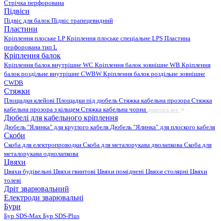
Стрічка перфорована
Підвіси
Підвіс для балок
Підвіс трапецевидний
Пластини
Кріплення плоське LP
Кріплення плоське спеціальне LPS
Пластина
перфорована тип L
Кріплення балок
Кріплення балок внутрішне WC
Кріплення балок зовнішне WB
Кріплення
балок роздільне внутрішне CWBW
Кріплення балок роздільне зовнішне
CWDB
Стяжки
Площадки клейові
Площадки під дюбель
Стяжка кабельна прозора
Стяжка
кабельна прозора з кільцем
Стяжка кабельна чорна
дивитись все
Дюбелі для кабельного кріплення
Дюбель "Ялинка" для круглого кабеля
Дюбель "Ялинка" для плоского кабеля
Скоби
Скоба для електропроводки
Скоба для металорукава дволапкова
Скоба для
металорукава однолапкова
Цвяхи
Цвяхи будівельні
Цвяхи гвинтові
Цвяхи поміднені
Цвяхи столярні
Цвяхи
толеві
Дріт зварювальний
Електроди зварювальні
Бури
Бур SDS-Max
Бур SDS-Plus