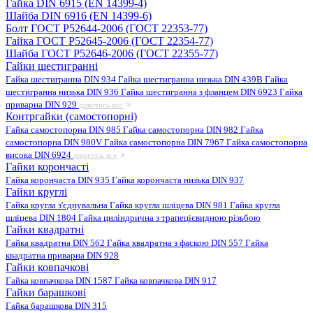
Гайка DIN 6915 (EN 14399-4)
Шайба DIN 6916 (EN 14399-6)
Болт ГОСТ Р52644-2006 (ГОСТ 22353-77)
Гайка ГОСТ Р52645-2006 (ГОСТ 22354-77)
Шайба ГОСТ Р52646-2006 (ГОСТ 22355-77)
Гайки шестигранні
Гайка шестигранна DIN 934
Гайка шестигранна низька DIN 439B
Гайка
шестигранна низька DIN 936
Гайка шестигранна з фланцем DIN 6923
Гайка
приварна DIN 929
дивитись все
Контргайки (самостопорні)
Гайка самостопорна DIN 985
Гайка самостопорна DIN 982
Гайка
самостопорна DIN 980V
Гайка самостопорна DIN 7967
Гайка самостопорна
висока DIN 6924
дивитись все
Гайки корончасті
Гайка корончаста DIN 935
Гайка корончаста низька DIN 937
Гайки круглі
Гайка кругла з'єднувальна
Гайка кругла шліцева DIN 981
Гайка кругла
шліцева DIN 1804
Гайка циліндрична з трапецієвидною різьбою
Гайки квадратні
Гайка квадратна DIN 562
Гайка квадратна з фаскою DIN 557
Гайка
квадратна приварна DIN 928
Гайки ковпачкові
Гайка ковпачкова DIN 1587
Гайка ковпачкова DIN 917
Гайки барашкові
Гайка барашкова DIN 315