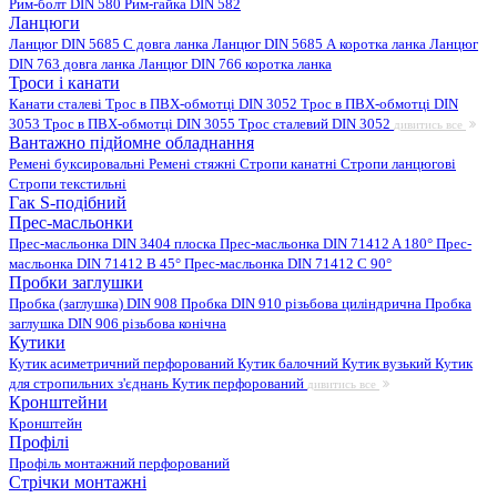
Рим-болт DIN 580
Рим-гайка DIN 582
Ланцюги
Ланцюг DIN 5685 C довга ланка
Ланцюг DIN 5685 А коротка ланка
Ланцюг
DIN 763 довга ланка
Ланцюг DIN 766 коротка ланка
Троси і канати
Канати сталеві
Трос в ПВХ-обмотці DIN 3052
Трос в ПВХ-обмотці DIN
3053
Трос в ПВХ-обмотці DIN 3055
Трос сталевий DIN 3052
дивитись все
Вантажно підйомне обладнання
Ремені буксировальні
Ремені стяжні
Стропи канатні
Стропи ланцюгові
Стропи текстильні
Гак S-подібний
Прес-масльонки
Прес-масльонка DIN 3404 плоска
Прес-масльонка DIN 71412 A 180°
Прес-
масльонка DIN 71412 B 45°
Прес-масльонка DIN 71412 C 90°
Пробки заглушки
Пробка (заглушка) DIN 908
Пробка DIN 910 різьбова циліндрична
Пробка
заглушка DIN 906 різьбова конічна
Кутики
Кутик асиметричний перфорований
Кутик балочний
Кутик вузький
Кутик
для стропильних з'єднань
Кутик перфорований
дивитись все
Кронштейни
Кронштейн
Профілі
Профіль монтажний перфорований
Стрічки монтажні