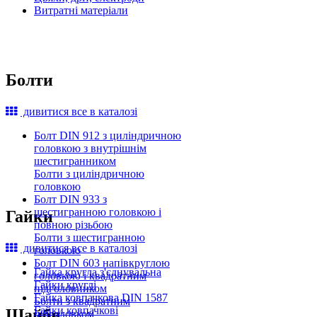
Витратні матеріали
Болти
дивитися все в каталозі
Болт DIN 912 з циліндричною
головкою з внутрішнім
шестигранником
Болти з циліндричною
головкою
Болт DIN 933 з
шестигранною головкою і
Гайки
повною різьбою
Болти з шестигранною
дивитися все в каталозі
головкою
Болт DIN 603 напівкруглою
Гайка кругла з'єднувальна
головкою і квадратним
Гайки круглі
підголовником
Гайка ковпачкова DIN 1587
Болти з квадратним
Гайки ковпачкові
Шайби
підголовком