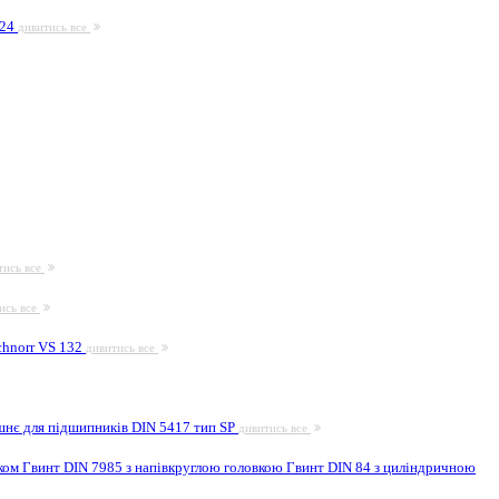
924
дивитись все
тись все
ись все
hnorr VS 132
дивитись все
шнє для підшипників DIN 5417 тип SP
дивитись все
иком
Гвинт DIN 7985 з напівкруглою головкою
Гвинт DIN 84 з циліндричною