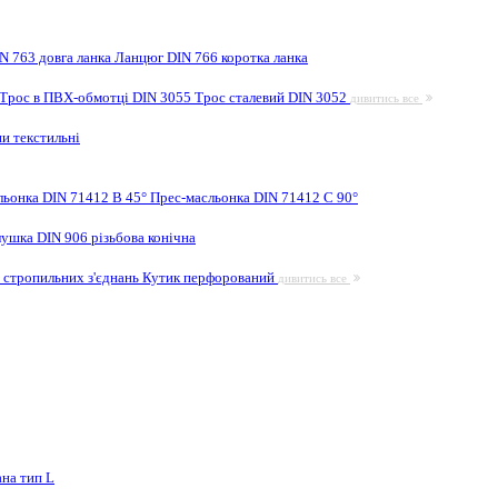
N 763 довга ланка
Ланцюг DIN 766 коротка ланка
Трос в ПВХ-обмотці DIN 3055
Трос сталевий DIN 3052
дивитись все
и текстильні
льонка DIN 71412 B 45°
Прес-масльонка DIN 71412 C 90°
лушка DIN 906 різьбова конічна
 стропильних з'єднань
Кутик перфорований
дивитись все
на тип L