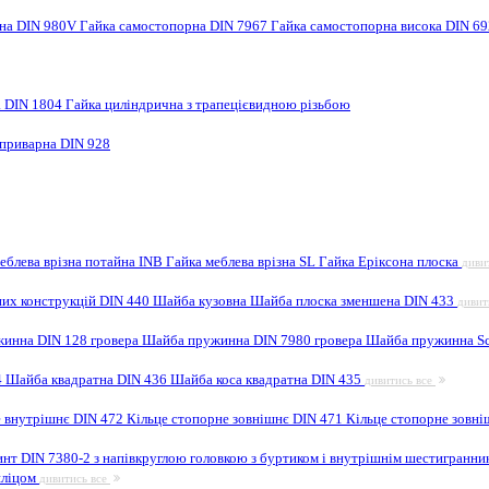
рна DIN 980V
Гайка самостопорна DIN 7967
Гайка самостопорна висока DIN 6
а DIN 1804
Гайка циліндрична з трапецієвидною різьбою
 приварна DIN 928
еблева врізна потайна INB
Гайка меблева врізна SL
Гайка Еріксона плоска
диви
них конструкцій DIN 440
Шайба кузовна
Шайба плоска зменшена DIN 433
дивит
инна DIN 128 гровера
Шайба пружинна DIN 7980 гровера
Шайба пружинна Sc
4
Шайба квадратна DIN 436
Шайба коса квадратна DIN 435
дивитись все
е внутрішнє DIN 472
Кільце стопорне зовнішнє DIN 471
Кільце стопорне зовні
инт DIN 7380-2 з напівкруглою головкою з буртиком і внутрішнім шестигранн
шліцом
дивитись все