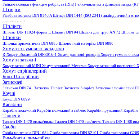
Гайка-заклепка з фланцем ребриста (RFs)
Гайка-заклепка з фланцем гладка (R
Штифти
Різьбова вставка DIN 8140 A
Штифт DIN 1444 (ISO 2341) циліндричний з отв
дивитись все
Шплінти
Шплінт DIN 11024 форма E
Шплінт DIN 94
Шплінт для труб AN 72
Шплінт ш
Шпонки
Шпонка призматична DIN 6885
Шпоночний матеріал DIN 6880
Хомути з гумовою вкладкою
R-Хомут обжимний DIN3016-1
Хомут для повітроводів
Хомут з гумовою вкл
Хомути затяжні
Хомут затяжний MINI
Хомут затяжний Метелик
Хомут затяжний посилений
Х
Хомут спрінклерний
Болт U-подібний
Затискачі
Затискач DIN 741
Затискач Duplex
Затискач Simplex
Затискач алюмінієвий D
Коуші
Коуш DIN 6899
Карабіни
Карабін пожежний
Карабін пожежний з гайкою
Карабін пружинний
Карабін
Талрепи
Талреп DIN 1478 вилка/вилка
Талреп DIN 1478 гак/петля
Талреп DIN 1480 ви
Скоби
Скоба монтажна DIN 1684
Скоба такелажна DIN 82101
Скоба такелажна G20
Рим-болти, рим-гайки