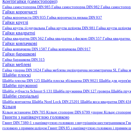
Контргайки (самостопорні)
Гайка самостопорна DIN 985
Гайка самостопорна DIN 982
Гайка самостопо
Гайки корончасті
Гайка корончаста DIN 935
Гайка корончаста низька DIN 937
Гайки круглі
Гайка кругла з'єднувальна
Гайка кругла шліцева DIN 981
Гайка кругла шліцев
Гайки квадратні
Гайка квадратна DIN 562
Гайка квадратна з фаскою DIN 557
Гайка квадратна
Гайки ковпачкові
Гайка ковпачкова DIN 1587
Гайка ковпачкова DIN 917
Гайки барашкові
Гайка барашкова DIN 315
Гайки меблеві
Гайка упорна DIN 1624
Гайка меблева циліндрична несиметрична SL
Гайка м
Шайби плоскі
Шайба плоска DIN 125
Шайба плоска збільшена DIN 9021
Шайба для дерев'я
Шайби пружинні
Шайба зубчаста Schnorr S 131
Шайба пружинна DIN 127 гровера
Шайба пруж
Шайби спеціальні
Шайба контактна
Шайба Nord Lock DIN 25201
Шайба коса квадратна DIN 43
Кільця
Кільце встановче DIN 705
Кільце стопорне DIN 6799 упорне
Кільце стопорн
Гвинти з напівкруглою головкою
Гвинт DIN 7380-1 з напівкруглою головкою з внутрішнім шестигранником
Гв
головкою з прямим шліцом
Гвинт DIN 85 з напівкруглою головкою і прямим 