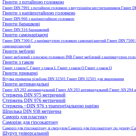
Гвинти з потайною головкою
Гвинт DIN 7991 з потайною головкою з внутрішнім шестигранником
Гвинт D
Гвинти з напівпотайною головкою
Гвинт DIN 966 з напівпотайною головкою
Гвинти барашкові
Гвинт DIN 316 барашковий
Гвинти самонарізаючі
Гвинт DIN 7500 C з напівкруглою головкою самонарізаючий
Гвинт DIN 7500
самонарізаючий
Гвинти меблеві
Гвинт меблевий з плоскою головкою INB
Гвинт меблевий з напівкруглою гол
Гвинти з гаком
Гвинт з гаком C
Гвинт з гаком L
Гвинт з гаком O
Гвинт з гаком Q
Гвинти приварні
Втулка приварна різьбова DIN 32501
Гвинт DIN 32501 для зварювання
Гвинти антивандальні
Гвинт AN 292 антивандальний
Гвинт AN 293 антивандальний
Гвинт AN 294 
Стержень DIN 975 метричний
Стержень DIN 976 метричний
Стержень ~DIN 976 з трапецеїдальною нарізю
Шпилька DIN 938 метрична
Саморіз для пластику
Саморізи для гіпсокартону
Саморіз для гіпсокартону зі свердлом
Саморіз для гіпсокартону по дереву
Са
Шуруп універсальний