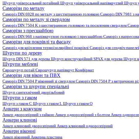
Шуруп універсальний потайний
Шуруп універсальний напівкруглий
Шуруп у
Саморізи по металу
Саморіз DIN 6928 по металу з шестигранною головкою
Саморіз DIN 7981 з н
Саморізи по металу зі свердлом
Саморіз DIN 7504 K з шестигранною головкою та посиленим свердлом
Самор
Саморізи з пресшайбою
Саморіз DIN 968 з напівкруглою головкою і пресшайбою
Саморіз з напресо
Саморізи для покрівлі та фасаду
Саморіз для кріплення термоізоляційної покрівлі
Саморіз для сендвіч-панел
Шурупи по дереву
Шуруп DIN 571 для дерева
Шуруп конструкційний SPAX для дерева
Шуруп к
Шурупи меблеві
Єврошуруп потай
Єврошуруп напівкруг
Конфірмат
Саморізи для вікон та ПВХ
Саморіз DIN 7504 P віконний зі свердлом
Саморіз DIN 7504 P з метричною р
Саморізи та шурупи спеціальні
Шуруп сантехнічний дворізьбовий
Шурупи з гаком
Шуруп з гаком C
Шуруп з гаком L
Шуруп з гаком O
Анкери з кожухом
Анкер дворозпірний з гайкою
Анкер однорозпірний з болтом
Анкер однорозп
Анкери клинові
Анкер клиновий дворозпірний
Анкер клиновий однорозпірний
Анкери віконні
Анкер віконний
Анкерна пластина