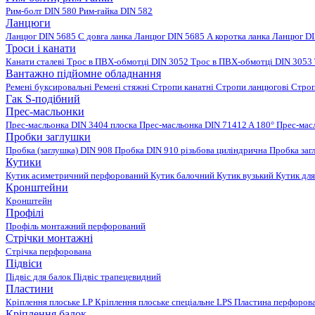
Рим-болт DIN 580
Рим-гайка DIN 582
Ланцюги
Ланцюг DIN 5685 C довга ланка
Ланцюг DIN 5685 А коротка ланка
Ланцюг DI
Троси і канати
Канати сталеві
Трос в ПВХ-обмотці DIN 3052
Трос в ПВХ-обмотці DIN 3053
Вантажно підйомне обладнання
Ремені буксировальні
Ремені стяжні
Стропи канатні
Стропи ланцюгові
Строп
Гак S-подібний
Прес-масльонки
Прес-масльонка DIN 3404 плоска
Прес-масльонка DIN 71412 A 180°
Прес-мас
Пробки заглушки
Пробка (заглушка) DIN 908
Пробка DIN 910 різьбова циліндрична
Пробка заг
Кутики
Кутик асиметричний перфорований
Кутик балочний
Кутик вузький
Кутик для
Кронштейни
Кронштейн
Профілі
Профіль монтажний перфорований
Стрічки монтажні
Стрічка перфорована
Підвіси
Підвіс для балок
Підвіс трапецевидний
Пластини
Кріплення плоське LP
Кріплення плоське спеціальне LPS
Пластина перфорова
Кріплення балок