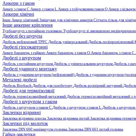
Анкери з гаком
Анкер з гаком C
Анкер з гаком L
Анкер з гойдалковим гаком Q
Анкер з кільцем
Анкери хімічні
Інше
Анкер хімічний
Змішувач для хімічних анкерів
Сітчата гільза для хіміч
Інше анкерне кріплення
Турбошуруп з потайною головкою
Турбошуруп зі зменшеною циліндричною
Дюбелі без шурупа
Дюбель нейлоновий
TPFC Дюбель універсальний
Дюбель поліпропіленовий
Дюбелі гіпсокартонні
Анкер баранець з гайкою
Анкер баранець з гаком O
Анкер баранець з гаком С
Дюбелі з шурупом
Дюбель з потайним шурупом
Дюбель з універсальним шурупом
Дюбель з ш
Дюбелі ударного монтажу
Дюбель з ударним шурупом (нейлоновий)
Дюбель з ударним шурупом (поліп
Металеві дюбелі
Дюбель Bierbach
Дюбель для газобетону
Дюбель розпірний латунний
Дюбель
Дюбелі для термоізоляції
Дюбель термоізоляційний металевий
Дюбель термоізоляційний металевий з
Дюбелі з шурупом з гаком
Дюбель з шурупом з гаком C
Дюбель з шурупом з гаком L
Дюбель з шурупом 
Заклепки відривні
Заклепка відривна плоска
Заклепка відривна потай
Заклепка відривна гермет
Заклепки під молоток
Заклепка DIN 660 напівкругла головка
Заклепка DIN 661 потай головка
Гайки-заклепки