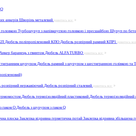
 O
них анкерів
Шворінь металевий
дивитись все
 головкою
Турбошуруп з напівкруглою головкою і пресшайбою
Шуруп по бето
 КП
Дюбель поліпропіленовий КПО
Дюбель розпірний рамний КПР1
дивитись вс
Анкер баранець з гвинтом
Дюбель ALFA TURBO
дивитись все
естигранним шурупом
Дюбель рамний з шурупом з шестигранною голівкою та
ропіленовий)
 розпірний нержавіючий
Дюбель розпірний сталевий
дивитись все
 термомостом
Дюбель термоізоляційний пластиковий
Дюбель термоізоляційний 
з гаком O
Дюбель з шурупом з гаком Q
ична плоска
Заклепка відривна герметична потай
Заклепка відривна збільшена 