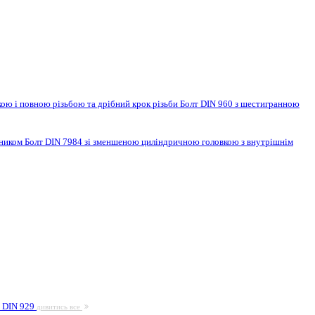
ою і повною різьбою та дрібний крок різьби
Болт DIN 960 з шестигранною
нником
Болт DIN 7984 зі зменшеною циліндричною головкою з внутрішнім
а DIN 929
дивитись все