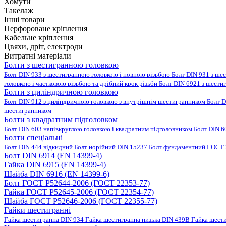
Хомути
Такелаж
Інші товари
Перфороване кріплення
Кабельне кріплення
Цвяхи, дріт, електроди
Витратні матеріали
Болти з шестигранною головкою
Болт DIN 933 з шестигранною головкою і повною різьбою
Болт DIN 931 з ше
головкою і частковою різьбою та дрібний крок різьби
Болт DIN 6921 з шести
Болти з циліндричною головкою
Болт DIN 912 з циліндричною головкою з внутрішнім шестигранником
Болт D
шестигранником
Болти з квадратним підголовком
Болт DIN 603 напівкруглою головкою і квадратним підголовником
Болт DIN 6
Болти спеціальні
Болт DIN 444 відкидний
Болт норійний DIN 15237
Болт фундаментний ГОСТ 
Болт DIN 6914 (EN 14399-4)
Гайка DIN 6915 (EN 14399-4)
Шайба DIN 6916 (EN 14399-6)
Болт ГОСТ Р52644-2006 (ГОСТ 22353-77)
Гайка ГОСТ Р52645-2006 (ГОСТ 22354-77)
Шайба ГОСТ Р52646-2006 (ГОСТ 22355-77)
Гайки шестигранні
Гайка шестигранна DIN 934
Гайка шестигранна низька DIN 439B
Гайка шест