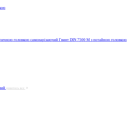
кою
ндричною головкою самонарізаючий
Гвинт DIN 7500 M з потайною головкою
ьний
дивитись все