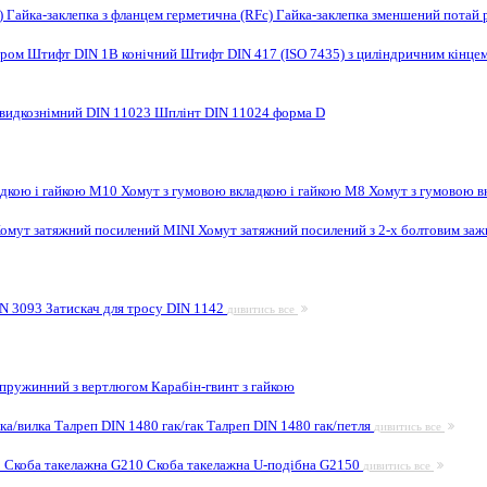
F)
Гайка-заклепка з фланцем герметична (RFc)
Гайка-заклепка зменшений потай 
ором
Штифт DIN 1B конічний
Штифт DIN 417 (ISO 7435) з циліндричним кінце
видкознімний DIN 11023
Шплінт DIN 11024 форма D
адкою і гайкою M10
Хомут з гумовою вкладкою і гайкою M8
Хомут з гумовою в
омут затяжний посилений MINI
Хомут затяжний посилений з 2-х болтовим за
IN 3093
Затискач для тросу DIN 1142
дивитись все
 пружинний з вертлюгом
Карабін-гвинт з гайкою
лка/вилка
Талреп DIN 1480 гак/гак
Талреп DIN 1480 гак/петля
дивитись все
9
Скоба такелажна G210
Скоба такелажна U-подібна G2150
дивитись все