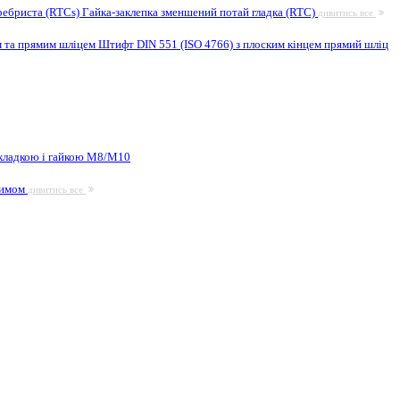
ребриста (RTCs)
Гайка-заклепка зменшений потай гладка (RTC)
дивитись все
м та прямим шліцем
Штифт DIN 551 (ISO 4766) з плоским кінцем прямий шліц
кладкою і гайкою М8/M10
жимом
дивитись все