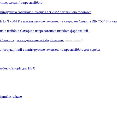
ніверсальний з пресшайбою
апівкруглою головкою
Саморіз DIN 7982 з потайною головкою
із DIN 7504 K з шестигранною головкою та свердлом
Саморіз DIN 7504 N з на
ваною шайбою
Саморіз з напресованою шайбою фарбований
ей
Саморіз для сендвіч-панелей фарбований
дивитись все
онструкційний з напівкруглою головкою та пресшайбою для дерева
ізьбою
Саморіз для ПВХ
ірний з гайкою