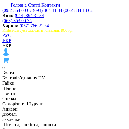
Головна
Статті
Контакти
(098) 364 00 07
(093) 364 31 34
(066) 884 13 62
Київ:
(044) 364 31 34
(063) 353 00 35
Харків:
(057) 766 21 34
Мінімальна сума замовлення становить 1000 грн
РУС
УКР
УКР
0
Болти
Болтові з'єднання HV
Гайки
Шайби
Гвинти
Стержні
Саморізи та Шурупи
Анкери
Дюбелі
Заклепки
Штифти, шплінти, шпонки