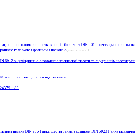
стигранною головкою і частковою різьбою
Болт DIN 961 з шестигранною головк
гранною головкою і фланцем з насічкою
дивитись все
IN 6912 з циліндричною головкою зменшеної висоти та внутрішнім шестигра
08 лемішний з квадратним підголовком
24379.1-80
игранна низька DIN 936
Гайка шестигранна з фланцем DIN 6923
Гайка приварн