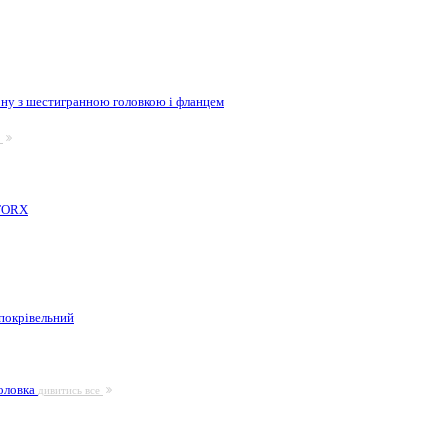
ну з шестигранною головкою і фланцем
е
 TORX
покрівельний
головка
дивитись все