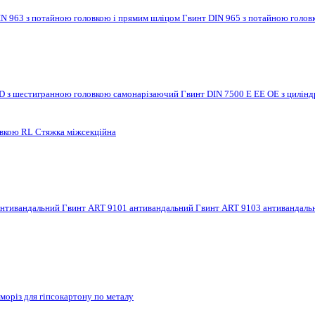
IN 963 з потайною головкою і прямим шліцом
Гвинт DIN 965 з потайною голов
 D з шестигранною головкою самонарізаючий
Гвинт DIN 7500 E EE OE з цилі
овкою RL
Стяжка міжсекційна
антивандальний
Гвинт ART 9101 антивандальний
Гвинт ART 9103 антивандал
моріз для гіпсокартону по металу