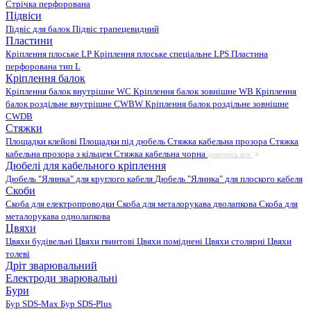
Стрічка перфорована
Підвіси
Підвіс для балок
Підвіс трапецевидний
Пластини
Кріплення плоське LP
Кріплення плоське спеціальне LPS
Пластина
перфорована тип L
Кріплення балок
Кріплення балок внутрішне WC
Кріплення балок зовнішне WB
Кріплення
балок роздільне внутрішне CWBW
Кріплення балок роздільне зовнішне
CWDB
Стяжки
Площадки клейові
Площадки під дюбель
Стяжка кабельна прозора
Стяжка
кабельна прозора з кільцем
Стяжка кабельна чорна
дивитись все
Дюбелі для кабельного кріплення
Дюбель "Ялинка" для круглого кабеля
Дюбель "Ялинка" для плоского кабеля
Скоби
Скоба для електропроводки
Скоба для металорукава дволапкова
Скоба для
металорукава однолапкова
Цвяхи
Цвяхи будівельні
Цвяхи гвинтові
Цвяхи поміднені
Цвяхи столярні
Цвяхи
толеві
Дріт зварювальний
Електроди зварювальні
Бури
Бур SDS-Max
Бур SDS-Plus