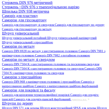
Стержень DIN 976 метричний
Стержень ~DIN 976 з трапецеїдальною нарізю
Шпилька DIN 938 метрична
Саморіз для пластику
Саморізи для гіпсокартону
Саморіз для гіпсокартону зі свердлом
Саморіз для гіпсокартону по дереву
Саморіз для гіпсокартону по металу
Шуруп універсальний
Шуруп універсальний потайний
Шуруп універсальний напівкруглий
Шуруп універсальний з пресшайбою
Саморізи по металу
Саморіз DIN 6928 по металу з шестигранною головкою
Саморіз DIN 7981 з
напівкруглою головкою
Саморіз DIN 7982 з потайною головкою
Саморізи по металу зі свердлом
Саморіз DIN 7504 K з шестигранною головкою та посиленим свердлом
Саморіз DIN 7504 K з шестигранною головкою та свердлом
Саморіз DIN
7504 N з напівкруглою головкою та свердлом
Саморізи з пресшайбою
Саморіз DIN 968 з напівкруглою головкою і пресшайбою
Саморіз з
напресованою шайбою
Саморіз з напресованою шайбою фарбований
Саморізи для покрівлі та фасаду
Саморіз для кріплення термоізоляційної покрівлі
Саморіз для сендвіч-
панелей
Саморіз для сендвіч-панелей фарбований
дивитись все
Шурупи по дереву
Шуруп DIN 571 для дерева
Шуруп конструкційний SPAX для дерева
Шуруп