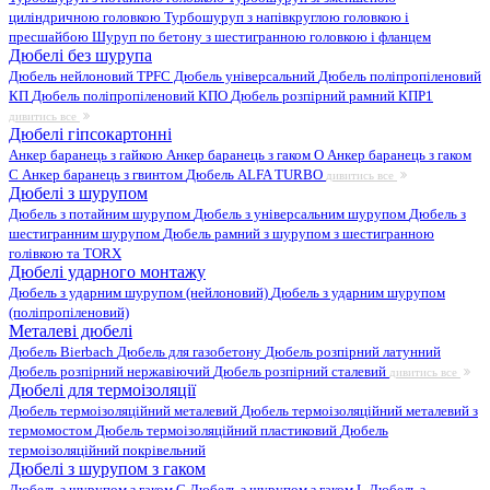
циліндричною головкою
Турбошуруп з напівкруглою головкою і
пресшайбою
Шуруп по бетону з шестигранною головкою і фланцем
Дюбелі без шурупа
Дюбель нейлоновий
TPFC Дюбель універсальний
Дюбель поліпропіленовий
КП
Дюбель поліпропіленовий КПО
Дюбель розпірний рамний КПР1
дивитись все
Дюбелі гіпсокартонні
Анкер баранець з гайкою
Анкер баранець з гаком O
Анкер баранець з гаком
С
Анкер баранець з гвинтом
Дюбель ALFA TURBO
дивитись все
Дюбелі з шурупом
Дюбель з потайним шурупом
Дюбель з універсальним шурупом
Дюбель з
шестигранним шурупом
Дюбель рамний з шурупом з шестигранною
голівкою та TORX
Дюбелі ударного монтажу
Дюбель з ударним шурупом (нейлоновий)
Дюбель з ударним шурупом
(поліпропіленовий)
Металеві дюбелі
Дюбель Bierbach
Дюбель для газобетону
Дюбель розпірний латунний
Дюбель розпірний нержавіючий
Дюбель розпірний сталевий
дивитись все
Дюбелі для термоізоляції
Дюбель термоізоляційний металевий
Дюбель термоізоляційний металевий з
термомостом
Дюбель термоізоляційний пластиковий
Дюбель
термоізоляційний покрівельний
Дюбелі з шурупом з гаком
Дюбель з шурупом з гаком C
Дюбель з шурупом з гаком L
Дюбель з