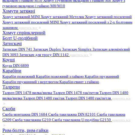
вкладкою і гайкою M10
Хомут з гумовою вкладкою і гайкою M8
Хомут з
гумовою вкладкою і гайкою М8/M10
Хомути затяжні
Хомут затяжний MINI
Хомут затяжний Метелик
Хомут затяжний посилений
Хомут затяжний посилений MINI
Хомут затяжний посилений з 2-х болтовим
зажимом
дивитись все
Хомут спрінклерний
Болт U-подібний
Затискачі
Затискач DIN 741
Затискач Duplex
Затискач Simplex
Затискач алюмінієвий
DIN 3093
Затискач для тросу DIN 1142
дивитись все
Коуші
Коуш DIN 6899
Карабіни
Карабін пожежний
Карабін пожежний з гайкою
Карабін пружинний
Карабін пружинний з вертлюгом
Карабін-гвинт з гайкою
Талрепи
Талреп DIN 1478 вилка/вилка
Талреп DIN 1478 гак/петля
Талреп DIN 1480
вилка/вилка
Талреп DIN 1480 гак/гак
Талреп DIN 1480 гак/петля
дивитись все
Скоби
Скоба монтажна DIN 1684
Скоба такелажна DIN 82101
Скоба такелажна
G209
Скоба такелажна G210
Скоба такелажна U-подібна G2150
дивитись все
Рим-болти, рим-гайки