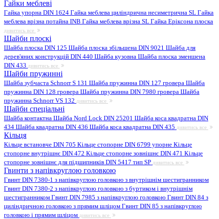
Гайки меблеві
Гайка упорна DIN 1624
Гайка меблева циліндрична несиметрична SL
Гайка
меблева врізна потайна INB
Гайка меблева врізна SL
Гайка Еріксона плоска
дивитись все
Шайби плоскі
Шайба плоска DIN 125
Шайба плоска збільшена DIN 9021
Шайба для
дерев'яних конструкцій DIN 440
Шайба кузовна
Шайба плоска зменшена
DIN 433
дивитись все
Шайби пружинні
Шайба зубчаста Schnorr S 131
Шайба пружинна DIN 127 гровера
Шайба
пружинна DIN 128 гровера
Шайба пружинна DIN 7980 гровера
Шайба
пружинна Schnorr VS 132
дивитись все
Шайби спеціальні
Шайба контактна
Шайба Nord Lock DIN 25201
Шайба коса квадратна DIN
434
Шайба квадратна DIN 436
Шайба коса квадратна DIN 435
дивитись все
Кільця
Кільце встановче DIN 705
Кільце стопорне DIN 6799 упорне
Кільце
стопорне внутрішнє DIN 472
Кільце стопорне зовнішнє DIN 471
Кільце
стопорне зовнішнє для підшипників DIN 5417 тип SP
дивитись все
Гвинти з напівкруглою головкою
Гвинт DIN 7380-1 з напівкруглою головкою з внутрішнім шестигранником
Гвинт DIN 7380-2 з напівкруглою головкою з буртиком і внутрішнім
шестигранником
Гвинт DIN 7985 з напівкруглою головкою
Гвинт DIN 84 з
циліндричною головкою з прямим шліцом
Гвинт DIN 85 з напівкруглою
головкою і прямим шліцом
дивитись все