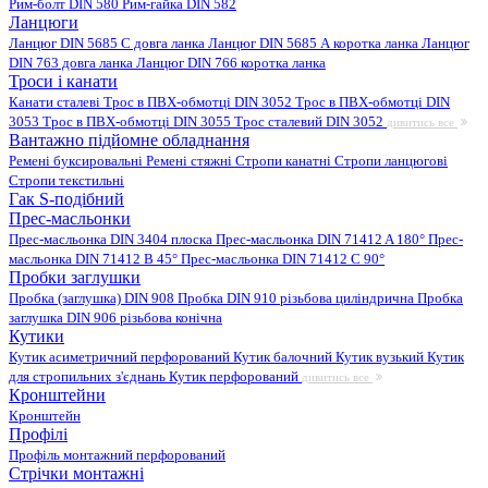
Рим-болт DIN 580
Рим-гайка DIN 582
Ланцюги
Ланцюг DIN 5685 C довга ланка
Ланцюг DIN 5685 А коротка ланка
Ланцюг
DIN 763 довга ланка
Ланцюг DIN 766 коротка ланка
Троси і канати
Канати сталеві
Трос в ПВХ-обмотці DIN 3052
Трос в ПВХ-обмотці DIN
3053
Трос в ПВХ-обмотці DIN 3055
Трос сталевий DIN 3052
дивитись все
Вантажно підйомне обладнання
Ремені буксировальні
Ремені стяжні
Стропи канатні
Стропи ланцюгові
Стропи текстильні
Гак S-подібний
Прес-масльонки
Прес-масльонка DIN 3404 плоска
Прес-масльонка DIN 71412 A 180°
Прес-
масльонка DIN 71412 B 45°
Прес-масльонка DIN 71412 C 90°
Пробки заглушки
Пробка (заглушка) DIN 908
Пробка DIN 910 різьбова циліндрична
Пробка
заглушка DIN 906 різьбова конічна
Кутики
Кутик асиметричний перфорований
Кутик балочний
Кутик вузький
Кутик
для стропильних з'єднань
Кутик перфорований
дивитись все
Кронштейни
Кронштейн
Профілі
Профіль монтажний перфорований
Стрічки монтажні