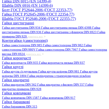
Гайка DIN 6915 (EN 14399-4)
Шайба DIN 6916 (EN 14399-6)
Болт ГОСТ Р52644-2006 (ГОСТ 22353-77)
Гайка ГОСТ Р52645-2006 (ГОСТ 22354-77)
Шайба ГОСТ Р52646-2006 (ГОСТ 22355-77)
Гайки шестигранні
Гайка шестигранна DIN 934
Гайка шестигранна низька DIN 439B
Гайка
шестигранна низька DIN 936
Гайка шестигранна з фланцем DIN 6923
Гайка
приварна DIN 929
дивитись все
Контргайки (самостопорні)
Гайка самостопорна DIN 985
Гайка самостопорна DIN 982
Гайка
самостопорна DIN 980V
Гайка самостопорна DIN 7967
Гайка самостопорна
висока DIN 6924
дивитись все
Гайки корончасті
Гайка корончаста DIN 935
Гайка корончаста низька DIN 937
Гайки круглі
Гайка кругла з'єднувальна
Гайка кругла шліцева DIN 981
Гайка кругла
шліцева DIN 1804
Гайка циліндрична з трапецієвидною різьбою
Гайки квадратні
Гайка квадратна DIN 562
Гайка квадратна з фаскою DIN 557
Гайка
квадратна приварна DIN 928
Гайки ковпачкові
Гайка ковпачкова DIN 1587
Гайка ковпачкова DIN 917
Гайки барашкові
Гайка барашкова DIN 315