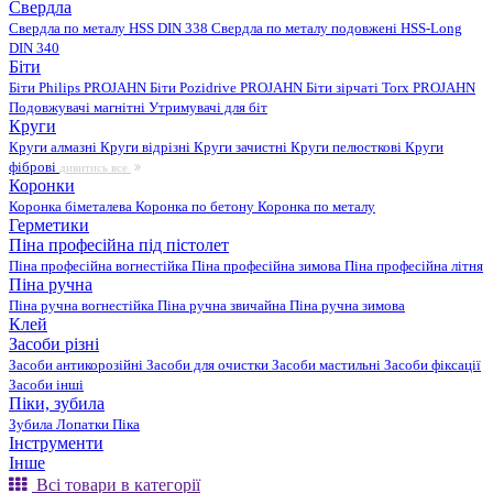
Свердла
Свердла по металу HSS DIN 338
Свердла по металу подовжені HSS-Long
DIN 340
Біти
Біти Philips PROJAHN
Біти Pozidrive PROJAHN
Біти зірчаті Torx PROJAHN
Подовжувачі магнітні
Утримувачі для біт
Круги
Круги алмазні
Круги відрізні
Круги зачистні
Круги пелюсткові
Круги
фіброві
дивитись все
Коронки
Коронка біметалева
Коронка по бетону
Коронка по металу
Герметики
Піна професійна під пістолет
Піна професійна вогнестійка
Піна професійна зимова
Піна професійна літня
Піна ручна
Піна ручна вогнестійка
Піна ручна звичайна
Піна ручна зимова
Клей
Засоби різні
Засоби антикорозійні
Засоби для очистки
Засоби мастильні
Засоби фіксації
Засоби інші
Піки, зубила
Зубила
Лопатки
Піка
Інструменти
Інше
Всі товари в категорії