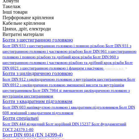
Хомути
Такелаж
Інші товари
Перфороване кріплення
Кабельне кріплення
Цвяхи, дріт, електроди
Витратні матеріали
Болти з шестигранною головкою
Болт DIN 933 з шестигранною головкою і повною різьбою
Болт DIN 931 з
шестигранною головкою і частковою різьбою
Болт DIN 961 з шестигранною
головкою і повною різьбою та дрібний крок різьби
Болт DIN 960 з
шестигранною головкою і частковою різьбою та дрібний крок різьби
Болт
DIN 6921 з шестигранною головкою і фланцем з насічкою
дивитись все
Болти з циліндричною головкою
Болт DIN 912 з циліндричною головкою з внутрішнім шестигранником
Болт
DIN 6912 з циліндричною головкою зменшеної висоти та внутрішнім
шестигранником
Болт DIN 7984 зі зменшеною циліндричною головкою з
внутрішнім шестигранником
Болти з квадратним підголовком
Болт DIN 603 напівкруглою головкою і квадратним підголовником
Болт DIN
608 лемішний з квадратним підголовком
Болти спеціальні
Болт DIN 444 відкидний
Болт норійний DIN 15237
Болт фундаментний
ГОСТ 24379.1-80
Болт DIN 6914 (EN 14399-4)