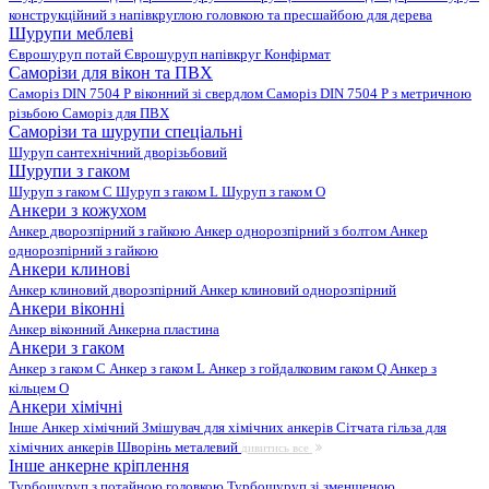
конструкційний з напівкруглою головкою та пресшайбою для дерева
Шурупи меблеві
Єврошуруп потай
Єврошуруп напівкруг
Конфірмат
Саморізи для вікон та ПВХ
Саморіз DIN 7504 P віконний зі свердлом
Саморіз DIN 7504 P з метричною
різьбою
Саморіз для ПВХ
Саморізи та шурупи спеціальні
Шуруп сантехнічний дворізьбовий
Шурупи з гаком
Шуруп з гаком C
Шуруп з гаком L
Шуруп з гаком O
Анкери з кожухом
Анкер дворозпірний з гайкою
Анкер однорозпірний з болтом
Анкер
однорозпірний з гайкою
Анкери клинові
Анкер клиновий дворозпірний
Анкер клиновий однорозпірний
Анкери віконні
Анкер віконний
Анкерна пластина
Анкери з гаком
Анкер з гаком C
Анкер з гаком L
Анкер з гойдалковим гаком Q
Анкер з
кільцем O
Анкери хімічні
Інше
Анкер хімічний
Змішувач для хімічних анкерів
Сітчата гільза для
хімічних анкерів
Шворінь металевий
дивитись все
Інше анкерне кріплення
Турбошуруп з потайною головкою
Турбошуруп зі зменшеною