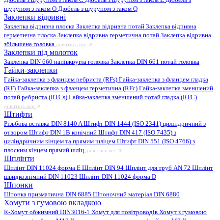
шурупом з гаком O
Дюбель з шурупом з гаком Q
Заклепки відривні
Заклепка відривна плоска
Заклепка відривна потай
Заклепка відривна
герметична плоска
Заклепка відривна герметична потай
Заклепка відривна
збільшена головка
дивитись все
Заклепки під молоток
Заклепка DIN 660 напівкругла головка
Заклепка DIN 661 потай головка
Гайки-заклепки
Гайка-заклепка з фланцем ребриста (RFs)
Гайка-заклепка з фланцем гладка
(RF)
Гайка-заклепка з фланцем герметична (RFc)
Гайка-заклепка зменшений
потай ребриста (RTCs)
Гайка-заклепка зменшений потай гладка (RTC)
дивитись все
Штифти
Різьбова вставка DIN 8140 A
Штифт DIN 1444 (ISO 2341) циліндричний з
отвором
Штифт DIN 1B конічний
Штифт DIN 417 (ISO 7435) з
циліндричним кінцем та прямим шліцем
Штифт DIN 551 (ISO 4766) з
плоским кінцем прямий шліц
дивитись все
Шплінти
Шплінт DIN 11024 форма E
Шплінт DIN 94
Шплінт для труб AN 72
Шплінт
швидкознімний DIN 11023
Шплінт DIN 11024 форма D
Шпонки
Шпонка призматична DIN 6885
Шпоночний матеріал DIN 6880
Хомути з гумовою вкладкою
R-Хомут обжимний DIN3016-1
Хомут для повітроводів
Хомут з гумовою