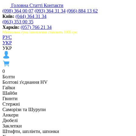
Головна
Статті
Контакти
(098) 364 00 07
(093) 364 31 34
(066) 884 13 62
Київ:
(044) 364 31 34
(063) 353 00 35
Харків:
(057) 766 21 34
Мінімальна сума замовлення становить 1000 грн
РУС
УКР
УКР
0
Болти
Болтові з'єднання HV
Гайки
Шайби
Гвинти
Стержні
Саморізи та Шурупи
Анкери
Дюбелі
Заклепки
Штифти, шплінти, шпонки