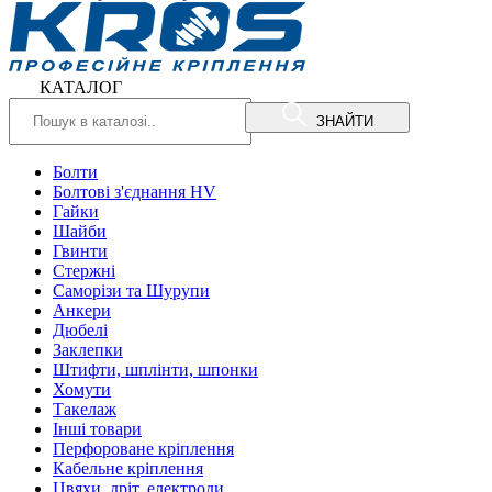
КАТАЛОГ
ЗНАЙТИ
Болти
Болтові з'єднання HV
Гайки
Шайби
Гвинти
Стержні
Саморізи та Шурупи
Анкери
Дюбелі
Заклепки
Штифти, шплінти, шпонки
Хомути
Такелаж
Інші товари
Перфороване кріплення
Кабельне кріплення
Цвяхи, дріт, електроди