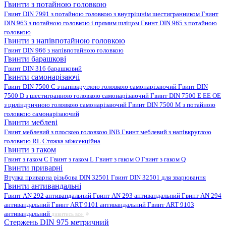
Гвинти з потайною головкою
Гвинт DIN 7991 з потайною головкою з внутрішнім шестигранником
Гвинт
DIN 963 з потайною головкою і прямим шліцом
Гвинт DIN 965 з потайною
головкою
Гвинти з напівпотайною головкою
Гвинт DIN 966 з напівпотайною головкою
Гвинти барашкові
Гвинт DIN 316 барашковий
Гвинти самонарізаючі
Гвинт DIN 7500 C з напівкруглою головкою самонарізаючий
Гвинт DIN
7500 D з шестигранною головкою самонарізаючий
Гвинт DIN 7500 E EE OE
з циліндричною головкою самонарізаючий
Гвинт DIN 7500 M з потайною
головкою самонарізаючий
Гвинти меблеві
Гвинт меблевий з плоскою головкою INB
Гвинт меблевий з напівкруглою
головкою RL
Стяжка міжсекційна
Гвинти з гаком
Гвинт з гаком C
Гвинт з гаком L
Гвинт з гаком O
Гвинт з гаком Q
Гвинти приварні
Втулка приварна різьбова DIN 32501
Гвинт DIN 32501 для зварювання
Гвинти антивандальні
Гвинт AN 292 антивандальний
Гвинт AN 293 антивандальний
Гвинт AN 294
антивандальний
Гвинт ART 9101 антивандальний
Гвинт ART 9103
антивандальний
дивитись все
Стержень DIN 975 метричний